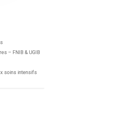
es
ères – FNIB & UGIB
ux soins intensifs