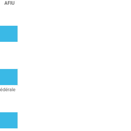
AFIU
fédérale