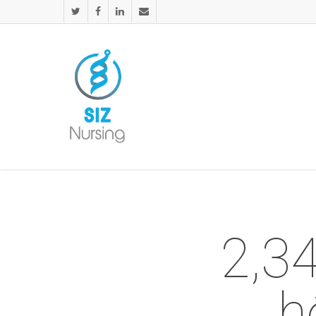
2,34
h