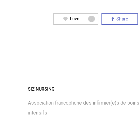
Love
Share
0
SIZ NURSING
Association francophone des infirmier(e)s de soin
intensifs