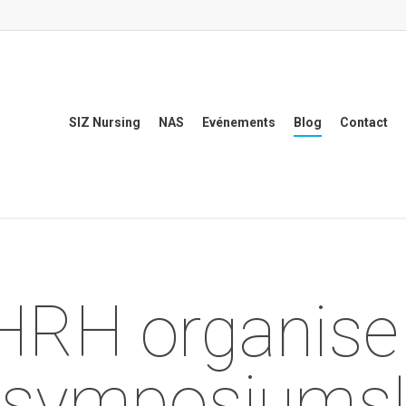
SIZ Nursing
NAS
Evénements
Blog
Contact
HRH organise
symposiums!