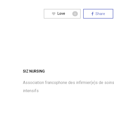
Love
Share
0
SIZ NURSING
Association francophone des infirmier(e)s de soin
intensifs