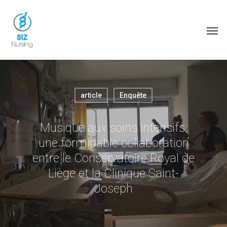
article
Enquête
Musique aux soins intensifs:
une formidable collaboration
entre le Conservatoire Royal de
Liège et la Clinique Saint-
Joseph