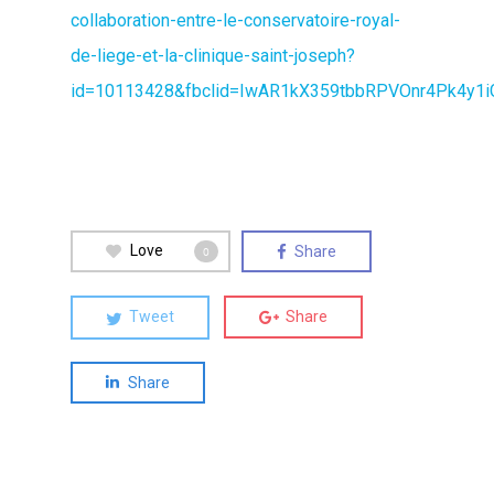
collaboration-entre-le-conservatoire-royal-
de-liege-et-la-clinique-saint-joseph?
id=10113428&fbclid=IwAR1kX359tbbRPVOnr4Pk4y1
Love
Share
0
Tweet
Share
Share